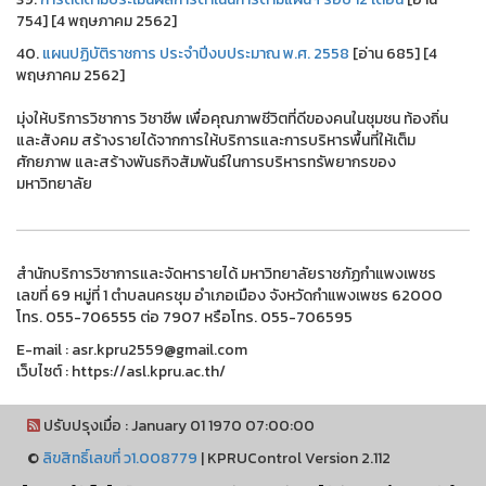
754] [4 พฤษภาคม 2562]
40.
แผนปฏิบัติราชการ ประจำปีงบประมาณ พ.ศ. 2558
[อ่าน 685] [4
พฤษภาคม 2562]
มุ่งให้บริการวิชาการ วิชาชีพ เพื่อคุณภาพชีวิตที่ดีของคนในชุมชน ท้องถิ่น
และสังคม สร้างรายได้จากการให้บริการและการบริหารพื้นที่ให้เต็ม
ศักยภาพ และสร้างพันธกิจสัมพันธ์ในการบริหารทรัพยากรของ
มหาวิทยาลัย
สำนักบริการวิชาการและจัดหารายได้ มหาวิทยาลัยราชภัฏกำแพงเพชร
เลขที่ 69 หมู่ที่ 1 ตำบลนครชุม อำเภอเมือง จังหวัดกำแพงเพชร 62000
โทร. 055-706555 ต่อ 7907 หรือโทร. 055-706595
E-mail : asr.kpru2559@gmail.com
เว็บไซต์ : https://asl.kpru.ac.th/
ปรับปรุงเมื่อ : January 01 1970 07:00:00
©
ลิขสิทธิ์เลขที่ ว1.008779
|
KPRUControl Version 2.112