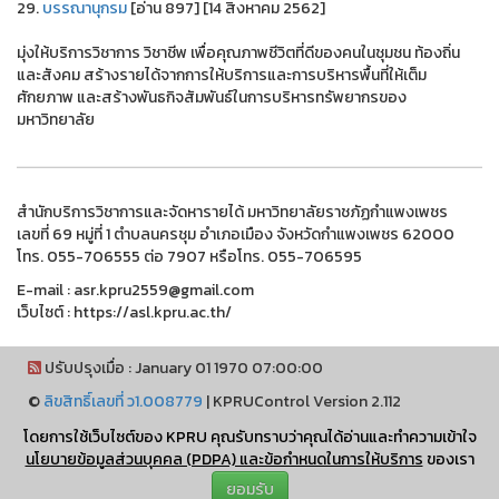
29.
บรรณานุกรม
[อ่าน 897] [14 สิงหาคม 2562]
มุ่งให้บริการวิชาการ วิชาชีพ เพื่อคุณภาพชีวิตที่ดีของคนในชุมชน ท้องถิ่น
และสังคม สร้างรายได้จากการให้บริการและการบริหารพื้นที่ให้เต็ม
ศักยภาพ และสร้างพันธกิจสัมพันธ์ในการบริหารทรัพยากรของ
มหาวิทยาลัย
สำนักบริการวิชาการและจัดหารายได้ มหาวิทยาลัยราชภัฏกำแพงเพชร
เลขที่ 69 หมู่ที่ 1 ตำบลนครชุม อำเภอเมือง จังหวัดกำแพงเพชร 62000
โทร. 055-706555 ต่อ 7907 หรือโทร. 055-706595
E-mail : asr.kpru2559@gmail.com
เว็บไซต์ : https://asl.kpru.ac.th/
ปรับปรุงเมื่อ : January 01 1970 07:00:00
©
ลิขสิทธิ์เลขที่ ว1.008779
|
KPRUControl Version 2.112
ผู้เข้าชมทั้งหมด
โดยการใช้เว็บไซต์ของ KPRU คุณรับทราบว่าคุณได้อ่านและทำความเข้าใจ
2,101,744
นโยบายข้อมูลส่วนบุคคล (PDPA) และข้อกำหนดในการให้บริการ
ของเรา
ยอมรับ