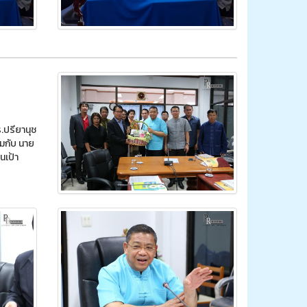
.ปรียานุช
มกับ นาย
นเป้า