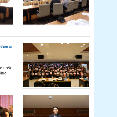
ดจ้างและ
ูตรเสริม
 ห้อง