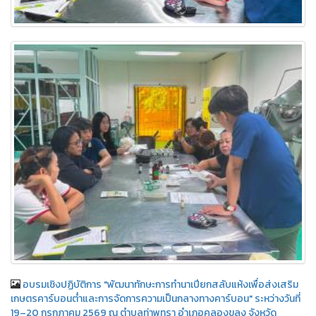
อบรมเชิงปฏิบัติการ "พัฒนาทักษะการทำนาเปียกสลับแห้งเพื่อส่งเสริม
เกษตรคาร์บอนต่ำและการจัดการความเป็นกลางทางคาร์บอน" ระหว่างวันที่
19–20 กรกฎาคม 2569 ณ ตำบลท่าพุทรา อำเภอคลองขลุง จังหวัด