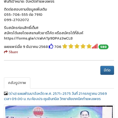
พื้นที่เป้าหมาย: จังหวัดกำแพงเพชร
ติดต่อสอบถามข้อมูลเพิ่มเติม
055-706-555 ต่อ 7910
099-2702072
รีบสมัครก่อนสิทธิ์เต็ม!!
สมัครได้เลยโดยสแกนคิวอาร์โค้ด หรือสมัครได้ที่ลิงค์
https://forms.gle/cVahATp9DPAz3wCL8
เผยแพร่เมื่อ 9 ธันวาคม 2568
706
580
Share
มีต่อ
คลังรูปภาพ
(ร่าง) แผนพัฒนาจังหวัด พ.ศ. 2571–2575 วันที่ 21 กรกฎาคม 2569
เวลา 09.00 น. ณ ห้องประชุมอินทนิล วิทยาลัยเทคนิคกำแพงเพชร