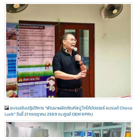
อบรมเชิงปฏิบัติการ "พัฒนาผลิตภัณฑ์สบู่ โกโก้บัตเตอร์ แบรนด์ Choco
Luck" วันนี้ 21 กรกฎาคม 2569 ณ ศูนย์ OEM KPRU