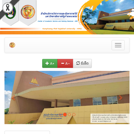
Toggle
navigati
A+
A–
รีเซ็ต
Previous
Next