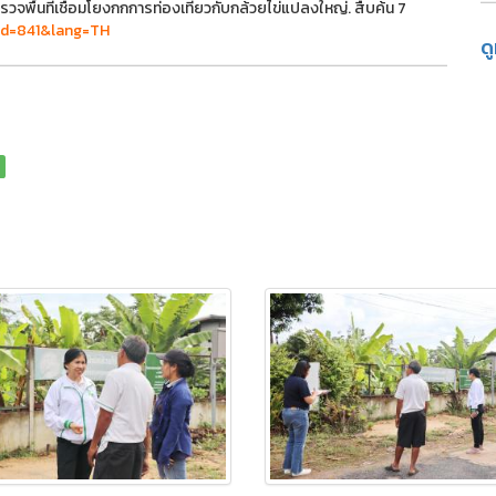
วจพื้นที่เชื่อมโยงกกการท่องเที่ยวกับกล้วยไข่แปลงใหญ่. สืบค้น 7
_id=841&lang=TH
ด