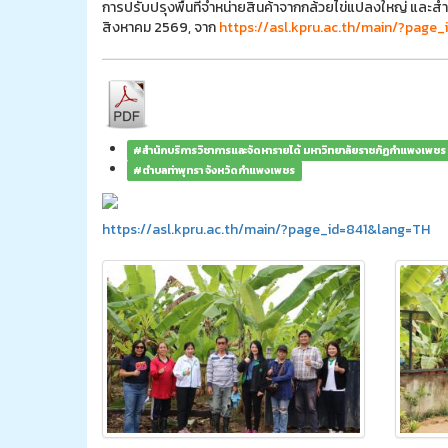
การปรับปรุงพื้นที่จำหน่ายสินค้าจากกล้วยไข่แปลงใหญ่ และสำร
สิงหาคม 2569, จาก
https://asl.kpru.ac.th/main/?page
#สำนักบริการวิชาการและจัดหารายได้ มหาวิทยาลัยราชภัฏกำแพงเพชร
#ตำบลท่าพุทรา จังหวัดกำแพงเพชร
https://asl.kpru.ac.th/main/?page_id=841&lang=TH