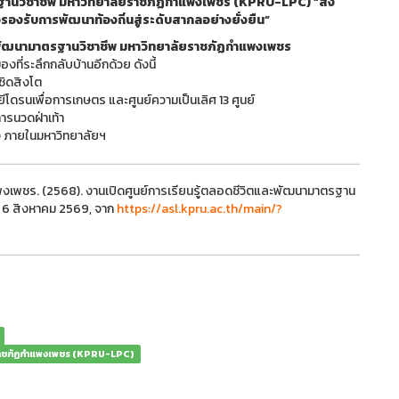
รฐานวิชาชีพ มหาวิทยาลัยราชภัฏกำแพงเพชร (KPRU-LPC) “ส่ง
องรับการพัฒนาท้องถิ่นสู่ระดับสากลอย่างยั่งยืน”
ละพัฒนามาตรฐานวิชาชีพ มหาวิทยาลัยราชภัฏกำแพงเพชร
ที่ระลึกกลับบ้านอีกด้วย ดังนี้
ิดสิงโต
ดรนเพื่อการเกษตร และศูนย์ความเป็นเลิศ 13 ศูนย์
ารนวดฝ่าเท้า
่ง ภายในมหาวิทยาลัยฯ
พงเพชร. (2568). งานเปิดศูนย์การเรียนรู้ตลอดชีวิตและพัฒนามาตรฐาน
น 6 สิงหาคม 2569, จาก
https://asl.kpru.ac.th/main/?
ัยราชภัฏกำแพงเพชร (KPRU-LPC)