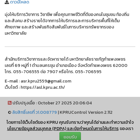
ดาวน์โหลด
มุ่งให้บริการวิชาการ วิชาชีพ เพื่อคุณภาพชีวิตที่ดีของคนในชุมชน ท้องถิ่น
และสังคม สร้างรายได้จากการให้บริการและการบริหารพื้นที่ให้เต็ม
ศักยภาพ และสร้างพันธกิจสัมพันธ์ในการบริหารทรัพยากรของ
มหาวิทยาลัย
สำนักบริการวิชาการและจัดหารายได้ มหาวิทยาลัยราชภัฏกำแพงเพชร
เลขที่ 69 หมู่ที่ 1 ตำบลนครชุม อำเภอเมือง จังหวัดกำแพงเพชร 62000
โทร. 055-706555 ต่อ 7907 หรือโทร. 055-706595
E-mail : asr.kpru2559@gmail.com
เว็บไซต์ : https://asl.kpru.ac.th/
ปรับปรุงเมื่อ : October 27 2025 20:06:04
©
ลิขสิทธิ์เลขที่ ว1.008779
|
KPRUControl Version 2.112
ผู้เข้าชมทั้งหมด
โดยการใช้เว็บไซต์ของ KPRU คุณรับทราบว่าคุณได้อ่านและทำความเข้าใจ
2,103,898
นโยบายข้อมูลส่วนบุคคล (PDPA) และข้อกำหนดในการให้บริการ
ของเรา
ยอมรับ