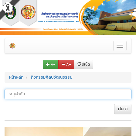
Toggle
navigati
A+
A–
รีเซ็ต
หน้าหลัก
กิจกรรมศิลปวัฒนธรรม
ค้นหา