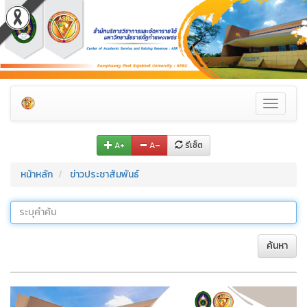
Toggle
navigati
A+
A–
รีเซ็ต
หน้าหลัก
ข่าวประชาสัมพันธ์
ค้นหา