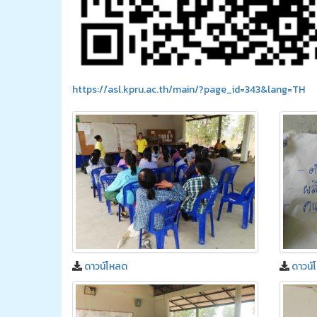
https://asl.kpru.ac.th/main/?page_id=343&lang=TH
ดาวน์โหลด
ดาวน์