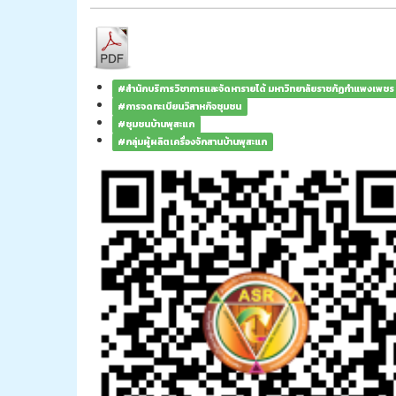
#สำนักบริการวิชาการและจัดหารายได้ มหาวิทยาลัยราชภัฏกำแพงเพชร
#การจดทะเบียนวิสาหกิจชุมชน
#ชุมชนบ้านพุสะแก
#กลุ่มผู้ผลิตเครื่องจักสานบ้านพุสะแก