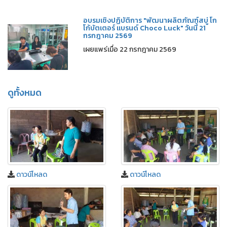
อบรมเชิงปฏิบัติการ "พัฒนาผลิตภัณฑ์สบู่ โก
โก้บัตเตอร์ แบรนด์ Choco Luck" วันนี้ 21
กรกฎาคม 2569
เผยแพร่เมื่อ 22 กรกฎาคม 2569
ดูทั้งหมด
ดาวน์โหลด
ดาวน์โหลด