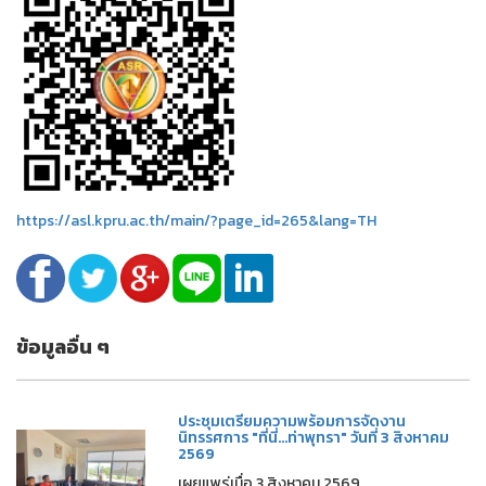
https://asl.kpru.ac.th/main/?page_id=265&lang=TH
ข้อมูลอื่น ๆ
ประชุมเตรียมความพร้อมการจัดงาน
นิทรรศการ "ที่นี่...ท่าพุทรา" วันที่ 3 สิงหาคม
2569
เผยแพร่เมื่อ 3 สิงหาคม 2569