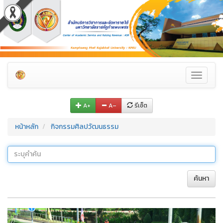
Toggle
navigati
A+
A–
รีเซ็ต
หน้าหลัก
กิจกรรมศิลปวัฒนธรรม
ค้นหา