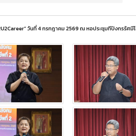
2Career” วันที่ 4 กรกฎาคม 2569 ณ หอประชุมทีปังกรรัศมีโชต