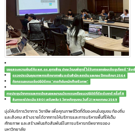
ขอแสดงความยินดีกับ ผศ.ดร.สุภาเพ็ญ ปาณะวัฒนพิสุทธิ์ ได้รับการยกย่องเชิดชูเกียรติ "สิษย์
ตรวจประเมินคุณภาพการศึกษาภายใน ระดับสำนัก สถาบัน และกอง ปีการศึกษา 2564
กิจกรรมอบรมเชิงปฏิบัติการ “การทำถังหมักก๊าซชีวภาพ”
การประชุมวิชาการและการนำเสนอผลงานนวัตกรรมหรือแนวปฏิบัติที่ดีระดับชาติ ครั้งที่ 8
สัมภาษณ์ประเมิน SROI เสริมพลัง 5 วิสาหกิจชุมชน วันที่ 21 พฤษภาคม 2569
มุ่งให้บริการวิชาการ วิชาชีพ เพื่อคุณภาพชีวิตที่ดีของคนในชุมชน ท้องถิ่น
และสังคม สร้างรายได้จากการให้บริการและการบริหารพื้นที่ให้เต็ม
ศักยภาพ และสร้างพันธกิจสัมพันธ์ในการบริหารทรัพยากรของ
มหาวิทยาลัย