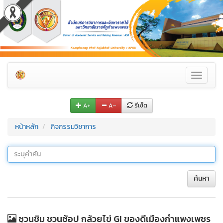
Toggle
navigati
A+
A–
รีเซ็ต
หน้าหลัก
กิจกรรมวิชาการ
ค้นหา
ชวนชิม ชวนช้อป กล้วยไข่ GI ของดีเมืองกำแพงเพชร