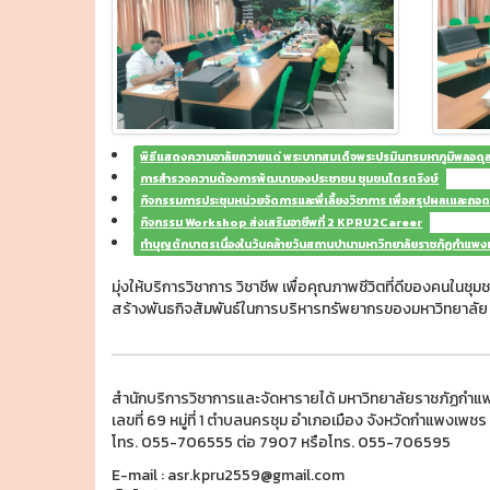
พิธีแสดงความอาลัยถวายแด่ พระบาทสมเด็จพระปรมินทรมหาภูมิพลอด
การสำรวจความต้องการพัฒนาของประชาชน ชุมชนไตรตรึงษ์
กิจกรรมการประชุมหน่วยจัดการและพี่เลี้ยงวิชาการ เพื่อสรุปผลเและถอ
กิจกรรม Workshop ส่งเสริมอาชีพที่ 2 KPRU2Career
ทำบุญตักบาตรเนื่องในวันคล้ายวันสถานปานามหาวิทยาลัยราชภัฏกำแพ
มุ่งให้บริการวิชาการ วิชาชีพ เพื่อคุณภาพชีวิตที่ดีของคนในช
สร้างพันธกิจสัมพันธ์ในการบริหารทรัพยากรของมหาวิทยาลัย
สำนักบริการวิชาการและจัดหารายได้ มหาวิทยาลัยราชภัฏกำ
เลขที่ 69 หมู่ที่ 1 ตำบลนครชุม อำเภอเมือง จังหวัดกำแพงเพ
โทร. 055-706555 ต่อ 7907 หรือโทร. 055-706595
E-mail : asr.kpru2559@gmail.com