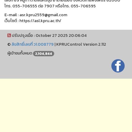
เลขที่ 69 หมู่ที่ 1 ตำบลนครชุม อำเภอเมือง จังหวัดกำแพงเพชร 62000
โทร. 055-706555 ต่อ 7907 หรือโทร. 055-706595
E-mail : asr.kpru2559@gmail.com
เว็บไซต์ : https://asl.kpru.ac.th/
ปรับปรุงเมื่อ : October 27 2025 20:06:04
©
ลิขสิทธิ์เลขที่ ว1.008779
|
KPRUControl Version 2.112
ผู้เข้าชมทั้งหมด
2,104,844