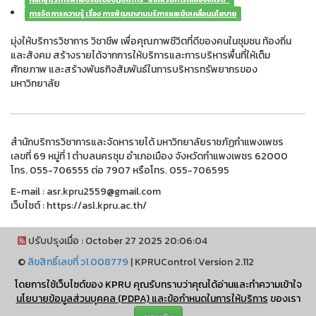
การจัดการความรู้ เรื่อง การพัฒนางานบริการและขับเคลื่อนนโยบาย
มุ่งให้บริการวิชาการ วิชาชีพ เพื่อคุณภาพชีวิตที่ดีของคนในชุมชน ท้องถิ่น
และสังคม สร้างรายได้จากการให้บริการและการบริหารพื้นที่ให้เต็ม
ศักยภาพ และสร้างพันธกิจสัมพันธ์ในการบริหารทรัพยากรของ
มหาวิทยาลัย
สำนักบริการวิชาการและจัดหารายได้ มหาวิทยาลัยราชภัฏกำแพงเพชร
เลขที่ 69 หมู่ที่ 1 ตำบลนครชุม อำเภอเมือง จังหวัดกำแพงเพชร 62000
โทร. 055-706555 ต่อ 7907 หรือโทร. 055-706595
E-mail : asr.kpru2559@gmail.com
เว็บไซต์ : https://asl.kpru.ac.th/
ปรับปรุงเมื่อ : October 27 2025 20:06:04
©
ลิขสิทธิ์เลขที่ ว1.008779
|
KPRUControl Version 2.112
ผู้เข้าชมทั้งหมด
โดยการใช้เว็บไซต์ของ KPRU คุณรับทราบว่าคุณได้อ่านและทำความเข้าใจ
2,103,552
นโยบายข้อมูลส่วนบุคคล (PDPA) และข้อกำหนดในการให้บริการ
ของเรา