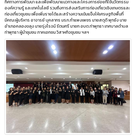
ทิศทางการพัฒนา และเพื่อพัฒนาแนวทางและโครงการย่อยที่ใช้นวัตกรรม
องค์ความรู้ และเทคโนโลยี รวมถึงการส่งเสริมการท่องเที่ยวเชิงเกษตรและ
ท่องเที่ยวชุมชน เพื่อเพิ่มรายได้และสร้างความเข้มแข็งให้เศรษฐกิจพื้นที่
มีคณะผู้บริหาร อาจารย์ บุคลากร มรภ.กำแพงเพชร นายสดุดี พุทธัง นาย
อำเภอคลองขลุง นายรุ่งโรจน์ รัตนศรี นายก อบต.ท่าพุทธา เทศบาลตำบล
ท่าพุทธา ผู้นำชุมชน ภาคเอกชน วิสาหกิจชุมชน ฯลฯ