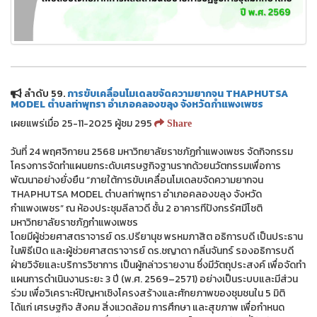
ลำดับ 59.
การขับเคลื่อนโมเดลขจัดความยากจน THAPHUTSA
MODEL ตำบลท่าพุทรา อำเภอคลองขลุง จังหวัดกำแพงเพชร
เผยแพร่เมื่อ 25-11-2025 ผู้ชม 295
Share
วันที่ 24 พฤศจิกายน 2568 มหาวิทยาลัยราชภัฏกำแพงเพชร จัดกิจกรรม
โครงการจัดทำแผนยกระดับเศรษฐกิจฐานรากด้วยนวัตกรรมเพื่อการ
พัฒนาอย่างยั่งยืน “ภายใต้การขับเคลื่อนโมเดลขจัดความยากจน
THAPHUTSA MODEL ตำบลท่าพุทรา อำเภอคลองขลุง จังหวัด
กำแพงเพชร” ณ ห้องประชุมลีลาวดี ชั้น 2 อาคารทีปังกรรัศมีโชติ
มหาวิทยาลัยราชภัฏกำแพงเพชร
โดยมีผู้ช่วยศาสตราจารย์ ดร.ปรียานุช พรหมภาสิต อธิการบดี เป็นประธาน
ในพิธีเปิด และผู้ช่วยศาสตราจารย์ ดร.ชญาดา กลิ่นจันทร์ รองอธิการบดี
ฝ่ายวิจัยและบริการวิชาการ เป็นผู้กล่าวรายงาน ซึ่งมีวัตถุประสงค์ เพื่อจัดทำ
แผนการดำเนินงานระยะ 3 ปี (พ.ศ. 2569–2571) อย่างเป็นระบบและมีส่วน
ร่วม เพื่อวิเคราะห์ปัญหาเชิงโครงสร้างและศักยภาพของชุมชนใน 5 มิติ
ได้แก่ เศรษฐกิจ สังคม สิ่งแวดล้อม การศึกษา และสุขภาพ เพื่อกำหนด