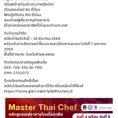
เรียนฟรี! พร้อมใบประกาศนียบัตร
เรียนออนไลน์ 90 ชั่วโมง
ฝึกปฏิบัติจริง 150 ชั่วโมง
สอนโดยผู้เชี่ยวชาญด้านอาหาร
มีโอกาสต่อยอดอาชีพทั้งในและต่างประเทศ
รับจำนวนจำกัด
สมัครได้เเล้ววันนี้ – 26 ธันวาคม 2568
พร้อมรับการสัมภาษณ์ ชี้เเจงรายละเอียดการอบรม ในวันที่ 7 มกราคม
2569
พื้นที่เป้าหมาย: จังหวัดกำแพงเพชร
ติดต่อสอบถามข้อมูลเพิ่มเติม
055-706-555 ต่อ 7910
099-2702072
รีบสมัครก่อนสิทธิ์เต็ม!!
สมัครได้เลยโดยสแกนคิวอาร์โค้ด หรือสมัครได้ที่ลิงค์
https://forms.gle/cVahATp9DPAz3wCL8