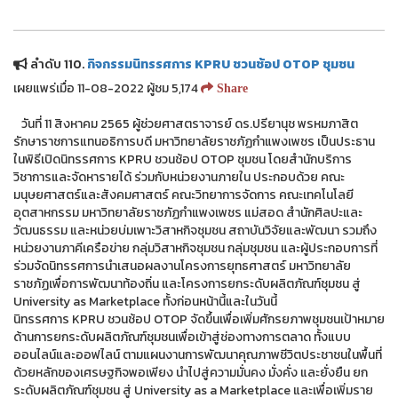
ลำดับ 110.
กิจกรรมนิทรรศการ KPRU ชวนช้อป OTOP ชุมชน
เผยแพร่เมื่อ 11-08-2022 ผู้ชม 5,174
Share
วันที่ 11 สิงหาคม 2565 ผู้ช่วยศาสตราจารย์ ดร.ปรียานุช พรหมภาสิต
รักษาราชการแทนอธิการบดี มหาวิทยาลัยราชภัฏกำแพงเพชร เป็นประธาน
ในพิธีเปิดนิทรรศการ KPRU ชวนช้อป OTOP ชุมชน โดยสำนักบริการ
วิชาการและจัดหารายได้ ร่วมกับหน่วยงานภายใน ประกอบด้วย คณะ
มนุษยศาสตร์และสังคมศาสตร์ คณะวิทยาการจัดการ คณะเทคโนโลยี
อุตสาหกรรม มหาวิทยาลัยราชภัฏกำแพงเพชร แม่สอด สำนักศิลปะและ
วัฒนธรรม และหน่วยบ่มเพาะวิสาหกิจชุมชน สถาบันวิจัยและพัฒนา รวมถึง
หน่วยงานภาคีเครือข่าย กลุ่มวิสาหกิจชุมชน กลุ่มชุมชน และผู้ประกอบการที่
ร่วมจัดนิทรรศการนำเสนอผลงานโครงการยุทธศาสตร์ มหาวิทยาลัย
ราชภัฏเพื่อการพัฒนาท้องถิ่น และโครงการยกระดับผลิตภัณฑ์ชุมชน สู่
University as Marketplace ทั้งก่อนหน้านี้และในวันนี้
นิทรรศการ KPRU ชวนช้อป OTOP จัดขึ้นเพื่อเพิ่มศักรยภาพชุมชนเป้าหมาย
ด้านการยกระดับผลิตภัณฑ์ชุมชนเพื่อเข้าสู่ช่องทางการตลาด ทั้งแบบ
ออนไลน์และออฟไลน์ ตามแผนงานการพัฒนาคุณภาพชีวิตประชาชนในพื้นที่
ด้วยหลักของเศรษฐกิจพอเพียง นำไปสู่ความมั่นคง มั่งคั่ง และยั่งยืน ยก
ระดับผลิตภัณฑ์ชุมชน สู่ University as a Marketplace และเพื่อเพิ่มราย