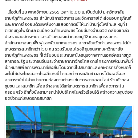
เมื่อวันที่ 28 พฤศจิกายน 2565 เวลา 10.00 น. เป็นต้นไป มหาวิทยาลัย
ราชภัฏกำแพงเพชร สำนักบริการวิชาการและจัดหารายได้ ส่งมอบครุภัณฑ์
และอาคารโรงอบด้วยพลังงานแสงอาทิตย์ ให้แก่ บ้านทุ่งโพธิ์ทะเล หมู่ที่ 1
ต.นิคมทุ่งโพธิ์ทะเล อ.เมือง จ.กำแพงเพชร โดยมีนางจำนงจิต คล่องแคล่ว
ประธานองค์กรเกษตรกรบ้านหนองเต่าทองหมู่ 12 และอนุกรรมการ
สำนักงานกองทุนฟื้นฟูและพัฒนาเกษตรกร สาขาจังหวัดกำแพงเพชร ได้นำ
เกษตรกรสมาชิกกว่า 150 คน ร่วมรับมอบโรงสีชุมชนจากมหาวิทยาลัย
ราชภัฏกำแพงเพชร ที่ได้รับงบประมาณสนับสนุนจากสถานเอกอัครราชทูต
สาธารณรัฐประชาชนจีนประจำราชอาณาจักรไทย ตามโครงการพัฒนาพื้นที่
เป้าหมายเพื่อการพัฒนาที่ยั่งยืน โดยจากนี้ไปสมาชิกและเกษตรกรทั้งหมดก็
จะได้ใช้ประโยชน์จากโรงสีแห่งนี้ โดยจะทำการผลิตข้าวสารได้เอง ซึ่งจะ
สามารถนำไปจำหน่ายตามช่องทางต่างๆ เช่น การขายออนไลน์ ร้านค้าของ
ชุมชน และสมาชิก เพื่อสร้างรายได้แก่เกษตรกรสมาชิก เพื่อลดภาระใน
ครอบครัว อีกทั้งยังสามารถนำไปบริโภคในครัวเรือนได้ สร้างความสุขต่อย
อดชีวิตแก่เกษตรกรสมาชิก