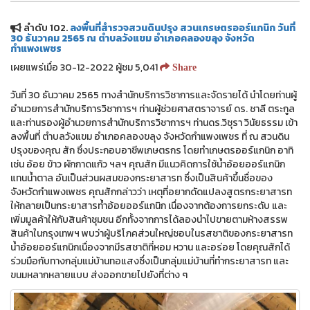
ลำดับ 102.
ลงพื้นที่สำรวจสวนดินปรุง สวนเกรษตรออร์แกนิก วันที่
30 ธันวาคม 2565 ณ ตำบลวังแขม อำเภอคลองขลุง จังหวัด
กำแพงเพชร
เผยแพร่เมื่อ 30-12-2022 ผู้ชม 5,041
Share
วันที่ 30 ธันวาคม 2565 ทางสำนักบริการวิชาการและจัดรายได้ นำโดยท่านผู้
อำนวยการสำนักบริการวิชาการฯ ท่านผู้ช่วยศาสตราจารย์ ดร. ชาลี ตระกูล
และท่านรองผู้อำนวยการสำนักบริการวิชาการฯ ท่านดร.วิชุรา วินัยธรรม เข้า
ลงพื้นที่ ตำบลวังแขม อำเภอคลองขลุง จังหวัดกำแพงเพชร ที่ ณ สวนดิน
ปรุงของคุณ สัก ซึ่งประกอบอาชีพเกษตรกร โดยทำเกษตรออร์แกนิก อาทิ
เช่น อ้อย ข้าว ผักกาดแก้ว ฯลฯ คุณสัก มีแนวคิดการใช้น้ำอ้อยออร์แกนิก
แทนน้ำตาล อันเป็นส่วนผสมของกระยาสารท ซึ่งเป็นสินค้าขึ้นชื่อของ
จังหวัดกำแพงเพชร คุณสักกล่าวว่า เหตุที่อยากดัดแปลงสูตรกระยาสารท
ให้กลายเป็นกระยาสารท้ำอ้อยออร์แกนิก เนื่องจากต้องการยกระดับ และ
เพิ่มมูลค้าให้กับสินค้าชุมชน อีกทั้งจากการได้ลองนำไปขายตามห้างสรรพ
สินค้าในกรุงเทพฯ พบว่าผู้บริโภคส่วนใหญ่ชอบในรสชาติของกระยาสารท
น้ำอ้อยออร์แกนิกเนื่องจากมีรสชาติที่หอม หวาน และอร่อย โดยคุณสักได้
ร่วมมือกับทางกลุ่มแม่บ้านทอแสงซึ่งเป็นกลุ่มแม่บ้านที่ทำกระยาสารท และ
ขนมหลากหลายแบบ ส่งออกขายไปยังที่ต่าง ๆ