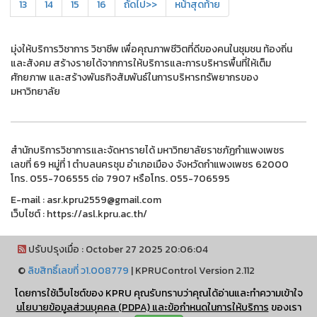
13
14
15
16
ถัดไป>>
หน้าสุดท้าย
มุ่งให้บริการวิชาการ วิชาชีพ เพื่อคุณภาพชีวิตที่ดีของคนในชุมชน ท้องถิ่น
และสังคม สร้างรายได้จากการให้บริการและการบริหารพื้นที่ให้เต็ม
ศักยภาพ และสร้างพันธกิจสัมพันธ์ในการบริหารทรัพยากรของ
มหาวิทยาลัย
สำนักบริการวิชาการและจัดหารายได้ มหาวิทยาลัยราชภัฏกำแพงเพชร
เลขที่ 69 หมู่ที่ 1 ตำบลนครชุม อำเภอเมือง จังหวัดกำแพงเพชร 62000
โทร. 055-706555 ต่อ 7907 หรือโทร. 055-706595
E-mail : asr.kpru2559@gmail.com
เว็บไซต์ : https://asl.kpru.ac.th/
ปรับปรุงเมื่อ : October 27 2025 20:06:04
©
ลิขสิทธิ์เลขที่ ว1.008779
|
KPRUControl Version 2.112
ผู้เข้าชมทั้งหมด
โดยการใช้เว็บไซต์ของ KPRU คุณรับทราบว่าคุณได้อ่านและทำความเข้าใจ
2,101,552
นโยบายข้อมูลส่วนบุคคล (PDPA) และข้อกำหนดในการให้บริการ
ของเรา