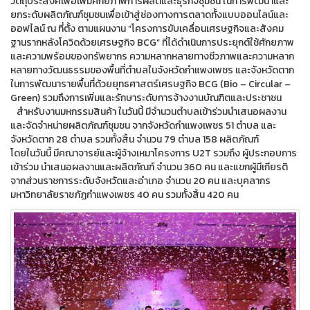
วัตถุประสงค์เพื่อเพิ่มศักยภาพการผลิตและธุรกิจชุมชน ในการพัฒนาและ
ยกระดับผลิตภัณฑ์ชุมชนเพื่อเข้าสู่ช่องทางการตลาดทั้งแบบออนไลน์และ
ออฟไลน์ ณ ที่ตั้ง ตามแผนงาน “โครงการขับเคลื่อนเศรษฐกิจและสังคม
ฐานรากหลังโควิดด้วยเศรษฐกิจ BCG” ที่ได้ดำเนินการประยุกต์ใช้ศักยภาพ
และความพร้อมของทรัพยากร ความหลากหลายทางชีวภาพและความหลาก
หลายทางวัฒนธรรมของพื้นที่ตำบลในจังหวัดกำแพงเพชร และจังหวัดตาก
ในการพัฒนารายพื้นที่ด้วยยุทธศาสตร์เศรษฐกิจ BCG (Bio – Circular –
Green) รวมถึงการเพิ่มและรักษาระดับการจ้างงานบัณฑิตและประชาชน
สำหรับงานมหกรรมสินค้า ในวันนี้ มีจำนวนตำบลเข้าร่วมนำเสนอผลงาน
และจัดจำหน่ายผลิตภัณฑ์ชุมชน จากจังหวัดกำแพงเพชร 51 ตำบล และ
จังหวัดตาก 28 ตำบล รวมทั้งสิ้น จำนวน 79 ตำบล 158 ผลิตภัณฑ์
โดยในวันนี้ มีคณาจารย์และผู้จ้างเหมาโครงการ U2T รวมถึง ผู้ประกอบการ
เข้าร่วม นำเสนอผลงานและผลิตภัณฑ์ จำนวน 360 คน และแขกผู้มีเกียรติ
จากส่วนราชการระดับจังหวัดและอำเภอ จำนวน 20 คน และบุคลากร
มหาวิทยาลัยราชภัฏกำแพงเพชร 40 คน รวมทั้งสิ้น 420 คน