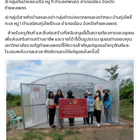
3) กลุ่มต้นน้ำคลองเรือ หมู่ 11 ตำบลเทพนคร อำเภอเมือง จังหวัด
กำแพงเพชร
4) กลุ่มวิสาหกิจบ้านหนองเต่า กลุ่มข้าวปลอดภยหนองเต่าทอง บ้านทุ่งโพธิ์
ทะเล หมู่ 1 ตำบลนิคมทุ่งโพธิ์ทะเล อำเภอเมือง จังหวัดกำแพงเพชร
สำหรับครุภัณฑ์ และสิ่งก่อสร้างที่สนับสนุนนี้เป็นความต้องการของชุมชน
เพื่อส่งเสริมการสร้างอาชีพ และรายได้ ที่เป็นรูปธรรม ชุมชนต่างขอบคุณ
มหาวิทยาลัยราขภัฏกำแพงเพชรที่ให้ความสำคัญแก่ชุมชนนำครุภัณฑ์และ
โรงอบพลังงานแสงอาทิตย์มามอบให้แก่ชุมชนในครั้งนี้