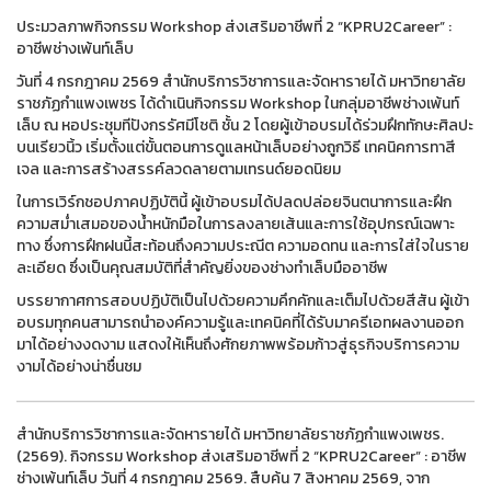
ประมวลภาพกิจกรรม Workshop ส่งเสริมอาชีพที่ 2 “KPRU2Career” :
อาชีพช่างเพ้นท์เล็บ
วันที่ 4 กรกฎาคม 2569 สำนักบริการวิชาการและจัดหารายได้ มหาวิทยาลัย
ราชภัฏกำแพงเพชร ได้ดำเนินกิจกรรม Workshop ในกลุ่มอาชีพช่างเพ้นท์
เล็บ ณ หอประชุมทีปังกรรัศมีโชติ ชั้น 2 โดยผู้เข้าอบรมได้ร่วมฝึกทักษะศิลปะ
บนเรียวนิ้ว เริ่มตั้งแต่ขั้นตอนการดูแลหน้าเล็บอย่างถูกวิธี เทคนิคการทาสี
เจล และการสร้างสรรค์ลวดลายตามเทรนด์ยอดนิยม
ในการเวิร์กชอปภาคปฏิบัตินี้ ผู้เข้าอบรมได้ปลดปล่อยจินตนาการและฝึก
ความสม่ำเสมอของน้ำหนักมือในการลงลายเส้นและการใช้อุปกรณ์เฉพาะ
ทาง ซึ่งการฝึกฝนนี้สะท้อนถึงความประณีต ความอดทน และการใส่ใจในราย
ละเอียด ซึ่งเป็นคุณสมบัติที่สำคัญยิ่งของช่างทำเล็บมืออาชีพ
บรรยากาศการสอบปฏิบัติเป็นไปด้วยความคึกคักและเต็มไปด้วยสีสัน ผู้เข้า
อบรมทุกคนสามารถนำองค์ความรู้และเทคนิคที่ได้รับมาครีเอทผลงานออก
มาได้อย่างงดงาม แสดงให้เห็นถึงศักยภาพพร้อมก้าวสู่ธุรกิจบริการความ
งามได้อย่างน่าชื่นชม
สำนักบริการวิชาการและจัดหารายได้ มหาวิทยาลัยราชภัฏกำแพงเพชร.
(2569). กิจกรรม Workshop ส่งเสริมอาชีพที่ 2 “KPRU2Career” : อาชีพ
ช่างเพ้นท์เล็บ วันที่ 4 กรกฎาคม 2569. สืบค้น 7 สิงหาคม 2569, จาก