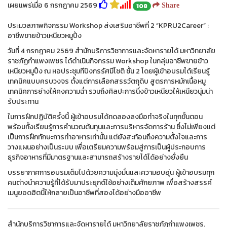
เผยแพร่เมื่อ 6 กรกฎาคม 2569
108
Share
ประมวลภาพกิจกรรม Workshop ส่งเสริมอาชีพที่ 2 “KPRU2Career” :
อาชีพขายข้าวเหนียวหมูปิ้ง
วันที่ 4 กรกฎาคม 2569 สำนักบริการวิชาการและจัดหารายได้ มหาวิทยาลัย
ราชภัฏกำแพงเพชร ได้ดำเนินกิจกรรม Workshop ในกลุ่มอาชีพขายข้าว
เหนียวหมูปิ้ง ณ หอประชุมทีปังกรรัศมีโชติ ชั้น 2 โดยผู้เข้าอบรมได้เรียนรู้
เทคนิคแบบครบวงจร ตั้งแต่การเลือกสรรวัตถุดิบ สูตรการหมักเนื้อหมู
เทคนิคการย่างให้คงความฉ่ำ รวมถึงศิลปะการนึ่งข้าวเหนียวให้เหนียวนุ่มน่า
รับประทาน
ในการฝึกปฏิบัติครั้งนี้ ผู้เข้าอบรมได้ทดลองลงมือทำจริงในทุกขั้นตอน
พร้อมทั้งเรียนรู้การคำนวณต้นทุนและการบริหารจัดการร้าน ซึ่งไม่เพียงแต่
เป็นการฝึกทักษะการทำอาหารเท่านั้น แต่ยังสะท้อนถึงความตั้งใจและการ
วางแผนอย่างเป็นระบบ เพื่อเตรียมความพร้อมสู่การเป็นผู้ประกอบการ
ธุรกิจอาหารที่มีมาตรฐานและสามารถสร้างรายได้ได้อย่างยั่งยืน
บรรยากาศการอบรมเต็มไปด้วยความมุ่งมั่นและความอบอุ่น ผู้เข้าอบรมทุก
คนต่างนำความรู้ที่ได้รับมาประยุกต์ใช้อย่างเต็มศักยภาพ เพื่อสร้างสรรค์
เมนูยอดฮิตนี้ให้กลายเป็นอาชีพที่สองได้อย่างมืออาชีพ
สำนักบริการวิชาการและจัดหารายได้ มหาวิทยาลัยราชภัฏกำแพงเพชร.