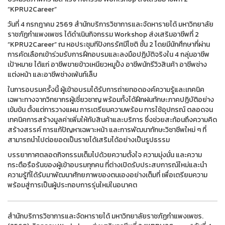
“KPRU2Career”
วันที่ 4 กรกฎาคม 2569 สำนักบริการวิชาการและจัดหารายได้ มหาวิทยาลัย
ราชภัฏกำแพงเพชร ได้ดำเนินกิจกรรม Workshop ส่งเสริมอาชีพที่ 2
“KPRU2Career” ณ หอประชุมทีปังกรรัศมีโชติ ชั้น 2 โดยมีนักศึกษาที่ผ่าน
การคัดเลือกเข้าร่วมรับการฝึกอบรมและลงมือปฏิบัติจริงใน 4 กลุ่มอาชีพ
เป้าหมาย ได้แก่ อาชีพขายข้าวเหนียวหมูปิ้ง อาชีพนักรีวิวสินค้า อาชีพช่าง
แต่งหน้า และอาชีพช่างเพ้นท์เล็บ
ในการอบรมครั้งนี้ ผู้เข้าอบรมได้รับการถ่ายทอดองค์ความรู้และเทคนิค
เฉพาะทางจากวิทยากรผู้เชี่ยวชาญ พร้อมทั้งได้ฝึกฝนทักษะภาคปฏิบัติอย่าง
เข้มข้น ตั้งแต่การวางแผน การเตรียมความพร้อม การใช้อุปกรณ์ ตลอดจน
เทคนิคการสร้างมูลค่าเพิ่มให้กับสินค้าและบริการ ซึ่งช่วยสะท้อนถึงความคิด
สร้างสรรค์ การแก้ปัญหาเฉพาะหน้า และการพัฒนาทักษะวิชาชีพใหม่ ๆ ที่
สามารถนำไปต่อยอดเป็นรายได้เสริมได้อย่างเป็นรูปธรรม
บรรยากาศตลอดกิจกรรมเต็มไปด้วยความตั้งใจ ความมุ่งมั่น และความ
กระตือรือร้นของผู้เข้าอบรมทุกคน ที่ต่างเปิดรับประสบการณ์ใหม่และนำ
ความรู้ที่ได้รับมาพัฒนาศักยภาพของตนเองอย่างเต็มที่ เพื่อเตรียมความ
พร้อมสู่การเป็นผู้ประกอบการรุ่นใหม่ในอนาคต
สำนักบริการวิชาการและจัดหารายได้ มหาวิทยาลัยราชภัฏกำแพงเพชร.