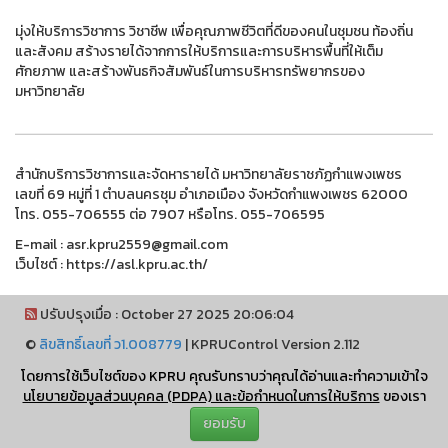
มุ่งให้บริการวิชาการ วิชาชีพ เพื่อคุณภาพชีวิตที่ดีของคนในชุมชน ท้องถิ่น
และสังคม สร้างรายได้จากการให้บริการและการบริหารพื้นที่ให้เต็ม
ศักยภาพ และสร้างพันธกิจสัมพันธ์ในการบริหารทรัพยากรของ
มหาวิทยาลัย
สำนักบริการวิชาการและจัดหารายได้ มหาวิทยาลัยราชภัฏกำแพงเพชร
เลขที่ 69 หมู่ที่ 1 ตำบลนครชุม อำเภอเมือง จังหวัดกำแพงเพชร 62000
โทร. 055-706555 ต่อ 7907 หรือโทร. 055-706595
E-mail : asr.kpru2559@gmail.com
เว็บไซต์ : https://asl.kpru.ac.th/
ปรับปรุงเมื่อ : October 27 2025 20:06:04
©
ลิขสิทธิ์เลขที่ ว1.008779
|
KPRUControl Version 2.112
ผู้เข้าชมทั้งหมด
โดยการใช้เว็บไซต์ของ KPRU คุณรับทราบว่าคุณได้อ่านและทำความเข้าใจ
2,104,037
นโยบายข้อมูลส่วนบุคคล (PDPA) และข้อกำหนดในการให้บริการ
ของเรา
ยอมรับ