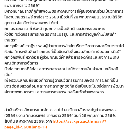
แฟร์ ชากังราว 2569”
มหาวิทยาลัยราชภัฏกำแพงเพชร ส่งคณาจารย์ผู้เชี่ยวชาญร่วมเป็นวิทยากร
ในงานเกษตรแฟร์ ชากังราว 2569 เมื่อวันที่ 28 พฤษภาคม 2569 ณ สิริจิต
อุทยาน จังหวัดกำแพงเพชร ได้แก่
ผศ.ดร.เอนก นาลี หัวหน้าศูนย์ความเป็นเลิศด้านนวัตกรรมอาหาร
หัวข้อ “นวัตกรรมการเกษตร การแปรรูป และการสร้างมูลค่าเพิ่มสินค้า
เกษตร”
ผศ.ฤทธิรงค์ เกาฏีระ รองผู้อำนวยการสำนักบริการวิชาการและจัดหารายได้
หัวข้อ “การผลิตสินค้าเกษตรที่เป็นมิตรกับสิ่งแวดล้อม (คาร์บอนเครดิต)”
ผศ.จักรพันธ์ หวาจ้อย ผู้ช่วยคณบดีฝ่ายสื่อสารองค์กรและกิจการพิเศษ
คณะวิทยาการจัดการ
หัวข้อ “เกษตรดิจิทัลและการตลาดออนไลน์/การขายสินค้าผ่านโซเชียลมี
เดีย”
เพื่อร่วมแลกเปลี่ยนองค์ความรู้ด้านนวัตกรรมการเกษตร การผลิตที่เป็น
มิตรต่อสิ่งแวดล้อม และการตลาดยุคดิจิทัล อันเป็นประโยชน์ต่อการพัฒนา
ศักยภาพเกษตรกรและภาคการเกษตรของจังหวัดกำแพงเพชร
สำนักบริการวิชาการและจัดหารายได้ มหาวิทยาลัยราชภัฏกำแพงเพชร.
(2569). งาน “เกษตรแฟร์ ชากังราว 2569” วันที่ 28 พฤษภาคม 2569.
สืบค้น 9 สิงหาคม 2569, จาก
https://asl.kpru.ac.th/main/?
page_id=968&lang=TH