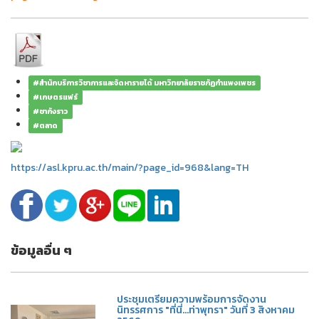
#สำนักบริการวิชาการและจัดหารายได้ มหาวิทยาลัยราชภัฏกำแพงเพชร
#เกษตรแฟร์
#ชากังราว
#ตลาด
https://asl.kpru.ac.th/main/?page_id=968&lang=TH
ข้อมูลอื่น ๆ
ประชุมเตรียมความพร้อมการจัดงาน
นิทรรศการ "ที่นี่...ท่าพุทรา" วันที่ 3 สิงหาคม