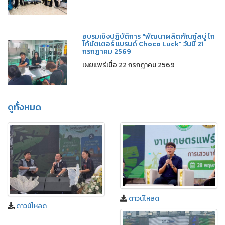
อบรมเชิงปฏิบัติการ "พัฒนาผลิตภัณฑ์สบู่ โก
โก้บัตเตอร์ แบรนด์ Choco Luck" วันนี้ 21
กรกฎาคม 2569
เผยแพร่เมื่อ 22 กรกฎาคม 2569
ดูทั้งหมด
ดาวน์โหลด
ดาวน์โหลด