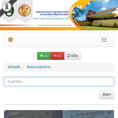
Toggle
navigati
A+
A–
รีเซ็ต
หน้าหลัก
กิจกรรมวิชาการ
ค้นหา