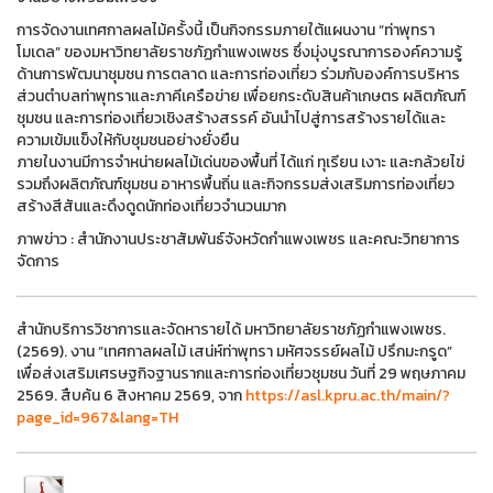
การจัดงานเทศกาลผลไม้ครั้งนี้ เป็นกิจกรรมภายใต้แผนงาน “ท่าพุทรา
โมเดล” ของมหาวิทยาลัยราชภัฏกำแพงเพชร ซึ่งมุ่งบูรณาการองค์ความรู้
ด้านการพัฒนาชุมชน การตลาด และการท่องเที่ยว ร่วมกับองค์การบริหาร
ส่วนตำบลท่าพุทราและภาคีเครือข่าย เพื่อยกระดับสินค้าเกษตร ผลิตภัณฑ์
ชุมชน และการท่องเที่ยวเชิงสร้างสรรค์ อันนำไปสู่การสร้างรายได้และ
ความเข้มแข็งให้กับชุมชนอย่างยั่งยืน
ภายในงานมีการจำหน่ายผลไม้เด่นของพื้นที่ ได้แก่ ทุเรียน เงาะ และกล้วยไข่
รวมถึงผลิตภัณฑ์ชุมชน อาหารพื้นถิ่น และกิจกรรมส่งเสริมการท่องเที่ยว
สร้างสีสันและดึงดูดนักท่องเที่ยวจำนวนมาก
ภาพข่าว : สำนักงานประชาสัมพันธ์จังหวัดกำแพงเพชร และคณะวิทยาการ
จัดการ
สำนักบริการวิชาการและจัดหารายได้ มหาวิทยาลัยราชภัฏกำแพงเพชร.
(2569). งาน “เทศกาลผลไม้ เสน่ห์ท่าพุทรา มหัศจรรย์ผลไม้ ปรึกมะกรูด”
เพื่อส่งเสริมเศรษฐกิจฐานรากและการท่องเที่ยวชุมชน วันที่ 29 พฤษภาคม
2569. สืบค้น 6 สิงหาคม 2569, จาก
https://asl.kpru.ac.th/main/?
page_id=967&lang=TH