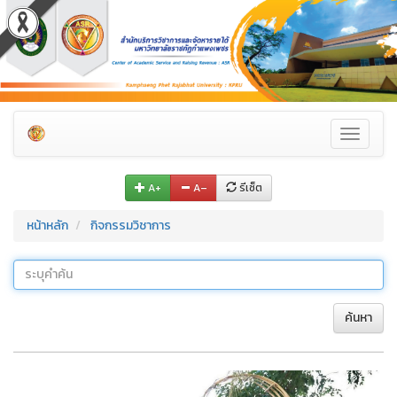
Toggle
navigati
A+
A–
รีเซ็ต
หน้าหลัก
กิจกรรมวิชาการ
ค้นหา