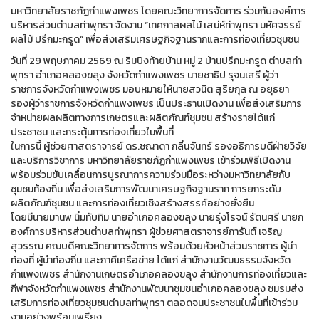
มหาวิทยาลัยราชภัฏกำแพงเพชร โดยคณะวิทยาการจัดการ ร่วมกับองค์การ
บริหารส่วนตำบลท่าพุทรา จัดงาน “เทศกาลผลไม้ เสน่ห์ท่าพุทรา มหัศจรรย์
ผลไม้ ปรึกมะกรูด” เพื่อส่งเสริมเศรษฐกิจฐานรากและการท่องเที่ยวชุมชน
วันที่ 29 พฤษภาคม 2569 ณ ริมปิงท้ายบ้าน หมู่ 2 บ้านปรึกมะกรูด ตำบลท่า
พุทรา อำเภอคลองขลุง จังหวัดกำแพงเพชร นายชาธิป รุจนเสรี ผู้ว่า
ราชการจังหวัดกำแพงเพชร มอบหมายให้นายสวนิต สุริยกุล ณ อยุธยา
รองผู้ว่าราชการจังหวัดกำแพงเพชร เป็นประธานเปิดงาน เพื่อส่งเสริมการ
จำหน่ายผลผลิตทางการเกษตรและผลิตภัณฑ์ชุมชน สร้างรายได้แก่
ประชาชน และกระตุ้นการท่องเที่ยวในพื้นที่
ในการนี้ ผู้ช่วยศาสตราจารย์ ดร.ชญาดา กลิ่นจันทร์ รองอธิการบดีฝ่ายวิจัย
และบริการวิชาการ มหาวิทยาลัยราชภัฏกำแพงเพชร เข้าร่วมพิธีเปิดงาน
พร้อมร่วมขับเคลื่อนการบูรณาการความร่วมมือระหว่างมหาวิทยาลัยกับ
ชุมชนท้องถิ่น เพื่อส่งเสริมการพัฒนาเศรษฐกิจฐานราก การยกระดับ
ผลิตภัณฑ์ชุมชน และการท่องเที่ยวเชิงสร้างสรรค์อย่างยั่งยืน
โดยมีนายมานพ นิ่มทับทิม นายอำเภอคลองขลุง นายรุ่งโรจน์ รัตนศรี นายก
องค์การบริหารส่วนตำบลท่าพุทรา ผู้ช่วยศาสตราจารย์การันต์ เจริญ
สุวรรณ คณบดีคณะวิทยาการจัดการ พร้อมด้วยหัวหน้าส่วนราชการ ผู้นำ
ท้องที่ ผู้นำท้องถิ่น และภาคีเครือข่าย ได้แก่ สำนักงานวัฒนธรรมจังหวัด
กำแพงเพชร สำนักงานเกษตรอำเภอคลองขลุง สำนักงานการท่องเที่ยวและ
กีฬาจังหวัดกำแพงเพชร สำนักงานพัฒนาชุมชนอำเภอคลองขลุง ชมรมส่ง
เสริมการท่องเที่ยวชุมชนตำบลท่าพุทรา ตลอดจนประชาชนในพื้นที่เข้าร่วม
งานอย่างพร้อมเพรียง