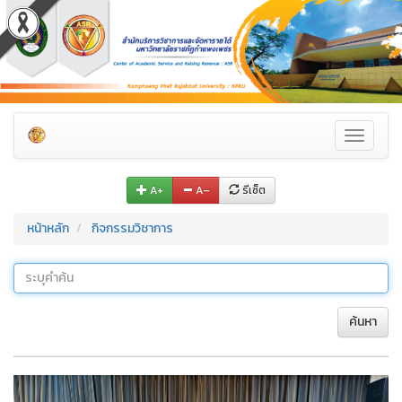
Toggle
navigati
A+
A–
รีเซ็ต
หน้าหลัก
กิจกรรมวิชาการ
ค้นหา