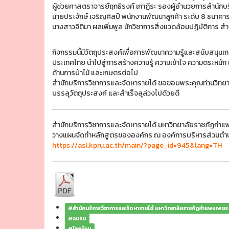
ผู้ช่วยศาสตราจารย์ฤทธิรงค์ เกาฏีระ รองผู้อำนวยการสำนักบ
นายประจักษ์ เจริญศิลป์ พนักงานพัฒนาลูกค้า ระดับ 8 ธน
นางสาวจิติมา ผลเพิ่มพูล นักวิชาการสิ่งแวดล้อมปฏิบัติกา
กิจกรรมนี้มีวัตถุประสงค์เพื่อการพัฒนาความรู้และสนับสนุ
ประเทศไทย นำไปสู่การสร้างความรู้ ความเข้าใจ ความตระหนัก
ด้านการป่าไม้ และเกษตรต่อไป
สำนักบริการวิชาการและจัดหารายได้ ขอขอบพระคุณท่านวิทยากร แ
บรรลุวัตถุประสงค์ และสำเร็จลุล่วงไปด้วยดี
สำนักบริการวิชาการและจัดหารายได้ มหาวิทยาลัยราชภัฏกำแพง
วางแผนจัดทำหลักสูตรขององค์กร ณ องค์การบริหารส่วนตำบลท่
https://asl.kpru.ac.th/main/?page_id=945&lang=TH
#สำนักบริการวิชาการและจัดหารายได้ มหาวิทยาลัยราชภัฏกำแพงเพชร
#อมรม
#โลกร้อน