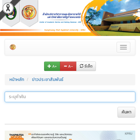
Toggle
navigati
A+
A–
รีเซ็ต
หน้าหลัก
ข่าวประชาสัมพันธ์
ค้นหา