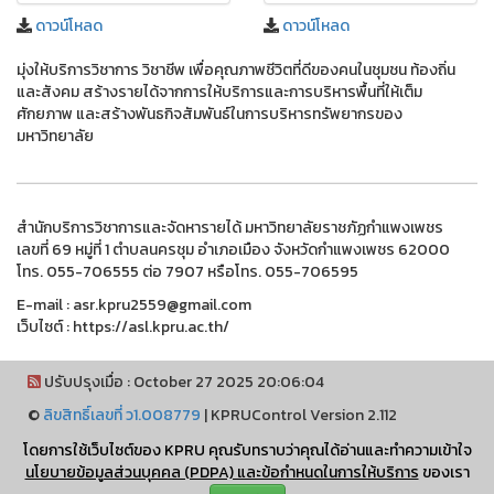
ดาวน์โหลด
ดาวน์โหลด
มุ่งให้บริการวิชาการ วิชาชีพ เพื่อคุณภาพชีวิตที่ดีของคนในชุมชน ท้องถิ่น
และสังคม สร้างรายได้จากการให้บริการและการบริหารพื้นที่ให้เต็ม
ศักยภาพ และสร้างพันธกิจสัมพันธ์ในการบริหารทรัพยากรของ
มหาวิทยาลัย
สำนักบริการวิชาการและจัดหารายได้ มหาวิทยาลัยราชภัฏกำแพงเพชร
เลขที่ 69 หมู่ที่ 1 ตำบลนครชุม อำเภอเมือง จังหวัดกำแพงเพชร 62000
โทร. 055-706555 ต่อ 7907 หรือโทร. 055-706595
E-mail : asr.kpru2559@gmail.com
เว็บไซต์ : https://asl.kpru.ac.th/
ปรับปรุงเมื่อ : October 27 2025 20:06:04
©
ลิขสิทธิ์เลขที่ ว1.008779
|
KPRUControl Version 2.112
ผู้เข้าชมทั้งหมด
โดยการใช้เว็บไซต์ของ KPRU คุณรับทราบว่าคุณได้อ่านและทำความเข้าใจ
2,101,726
นโยบายข้อมูลส่วนบุคคล (PDPA) และข้อกำหนดในการให้บริการ
ของเรา