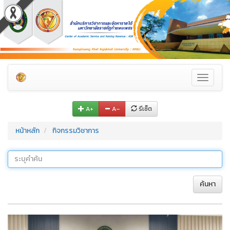
Toggle
navigati
A+
A–
รีเซ็ต
หน้าหลัก
กิจกรรมวิชาการ
ค้นหา