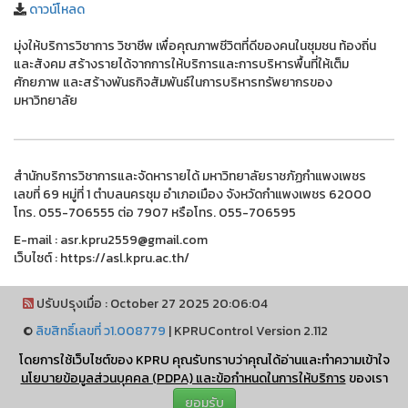
ดาวน์โหลด
มุ่งให้บริการวิชาการ วิชาชีพ เพื่อคุณภาพชีวิตที่ดีของคนในชุมชน ท้องถิ่น
และสังคม สร้างรายได้จากการให้บริการและการบริหารพื้นที่ให้เต็ม
ศักยภาพ และสร้างพันธกิจสัมพันธ์ในการบริหารทรัพยากรของ
มหาวิทยาลัย
สำนักบริการวิชาการและจัดหารายได้ มหาวิทยาลัยราชภัฏกำแพงเพชร
เลขที่ 69 หมู่ที่ 1 ตำบลนครชุม อำเภอเมือง จังหวัดกำแพงเพชร 62000
โทร. 055-706555 ต่อ 7907 หรือโทร. 055-706595
E-mail : asr.kpru2559@gmail.com
เว็บไซต์ : https://asl.kpru.ac.th/
ปรับปรุงเมื่อ : October 27 2025 20:06:04
©
ลิขสิทธิ์เลขที่ ว1.008779
|
KPRUControl Version 2.112
ผู้เข้าชมทั้งหมด
โดยการใช้เว็บไซต์ของ KPRU คุณรับทราบว่าคุณได้อ่านและทำความเข้าใจ
2,100,860
นโยบายข้อมูลส่วนบุคคล (PDPA) และข้อกำหนดในการให้บริการ
ของเรา
ยอมรับ