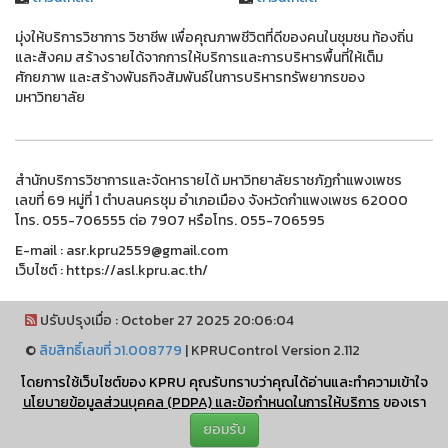
มุ่งให้บริการวิชาการ วิชาชีพ เพื่อคุณภาพชีวิตที่ดีของคนในชุมชน ท้องถิ่น
และสังคม สร้างรายได้จากการให้บริการและการบริหารพื้นที่ให้เต็ม
ศักยภาพ และสร้างพันธกิจสัมพันธ์ในการบริหารทรัพยากรของ
มหาวิทยาลัย
สำนักบริการวิชาการและจัดหารายได้ มหาวิทยาลัยราชภัฏกำแพงเพชร
เลขที่ 69 หมู่ที่ 1 ตำบลนครชุม อำเภอเมือง จังหวัดกำแพงเพชร 62000
โทร. 055-706555 ต่อ 7907 หรือโทร. 055-706595
E-mail : asr.kpru2559@gmail.com
เว็บไซต์ : https://asl.kpru.ac.th/
ปรับปรุงเมื่อ : October 27 2025 20:06:04
©
ลิขสิทธิ์เลขที่ ว1.008779
|
KPRUControl Version 2.112
ผู้เข้าชมทั้งหมด
โดยการใช้เว็บไซต์ของ KPRU คุณรับทราบว่าคุณได้อ่านและทำความเข้าใจ
2,100,703
นโยบายข้อมูลส่วนบุคคล (PDPA) และข้อกำหนดในการให้บริการ
ของเรา
ยอมรับ