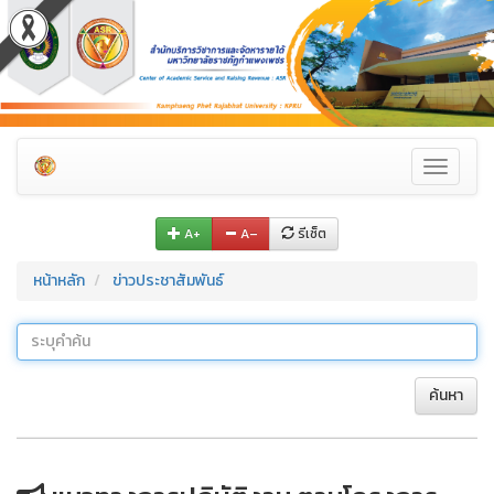
Toggle
navigati
A+
A–
รีเซ็ต
หน้าหลัก
ข่าวประชาสัมพันธ์
ค้นหา