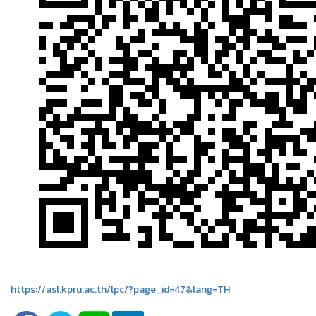
https://asl.kpru.ac.th/lpc/?page_id=47&lang=TH